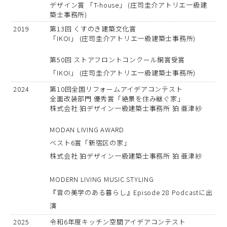
デザイン賞 「T-house」 (庄司圭介アトリエ一級建
築士事務所)
2019
第13回 くすのき建築文化賞
「IKOI」 (庄司圭介アトリエ一級建築士事務所)
第50回 ストアフロントコンクール銅賞受賞
「IKOI」 (庄司圭介アトリエ一級建築士事務所)
2024
第10回全国リフォームアイデアコンテスト
全面改装部門 優秀賞「絶景を住み継ぐ家」
株式会社 狛デザイン一級建築士事務所 狛 亜津紗
MODAN LIVING AWARD
ベスト6賞「新宿区の家」
株式会社 狛デザイン一級建築士事務所 狛 亜津紗
MODERN LIVING MUSIC STYLING
『音の美学のある暮らし』Episode 28 Podcastに出
演
2025
令和6年度キッチン空間アイデアコンテスト